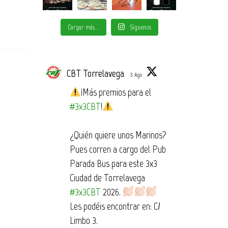
Cargar más...
Síguenos
CBT Torrelavega
3 Ago
¡Más premios para el
#3x3CBT
!
¿Quién quiere unos Marinos?
Pues corren a cargo del Pub
Parada Bus para este 3x3
Ciudad de Torrelavega
#3x3CBT
2026.
Les podéis encontrar en: C/
Limbo 3.