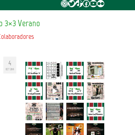
Instagram
Twitter
TikTok
Facebook
YouTube
Flickr
o 3×3 Verano
Colaboradores
4
OCT 2019