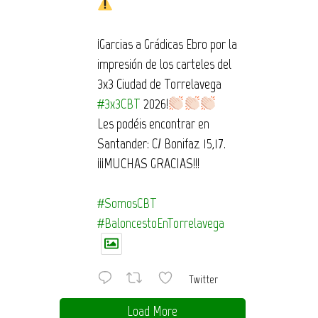
¡Garcias a Grádicas Ebro por la
impresión de los carteles del
3x3 Ciudad de Torrelavega
#3x3CBT
2026!
Les podéis encontrar en
Santander: C/ Bonifaz 15,17.
¡¡¡MUCHAS GRACIAS!!!
#SomosCBT
#BaloncestoEnTorrelavega
Twitter
Load More