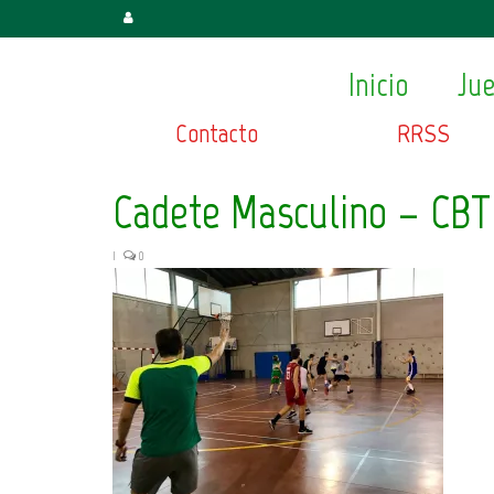
Inicio
Ju
Contacto
RRSS
Cadete Masculino – CBT
|
0