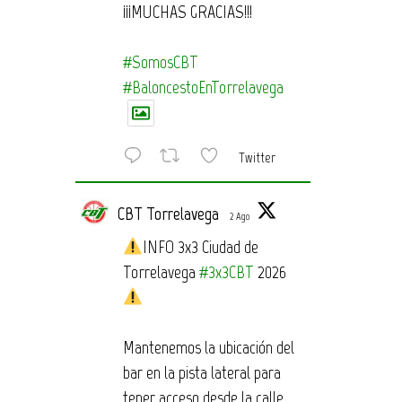
¡¡¡MUCHAS GRACIAS!!!
#SomosCBT
#BaloncestoEnTorrelavega
Twitter
CBT Torrelavega
2 Ago
INFO 3x3 Ciudad de
Torrelavega
#3x3CBT
2026
Mantenemos la ubicación del
bar en la pista lateral para
tener acceso desde la calle