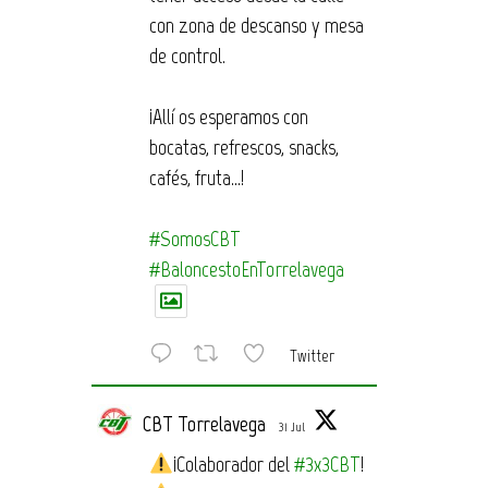
con zona de descanso y mesa
de control.
¡Allí os esperamos con
bocatas, refrescos, snacks,
cafés, fruta…!
#SomosCBT
#BaloncestoEnTorrelavega
Twitter
CBT Torrelavega
31 Jul
¡Colaborador del
#3x3CBT
!