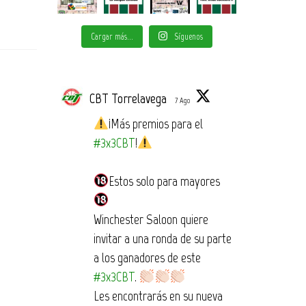
Cargar más...
Síguenos
CBT Torrelavega
7 Ago
¡Más premios para el
#3x3CBT
!
Estos solo para mayores
Winchester Saloon quiere
invitar a una ronda de su parte
a los ganadores de este
#3x3CBT
.
Les encontrarás en su nueva