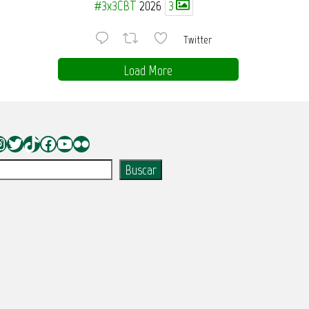
#3x3CBT
2026
3
Twitter
Load More
nstagram
Twitter
TikTok
Facebook
YouTube
Flickr
uscar
Buscar