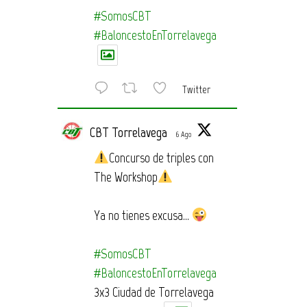
#SomosCBT
#BaloncestoEnTorrelavega
Twitter
CBT Torrelavega
6 Ago
Concurso de triples con
The Workshop
Ya no tienes excusa…
#SomosCBT
#BaloncestoEnTorrelavega
3x3 Ciudad de Torrelavega