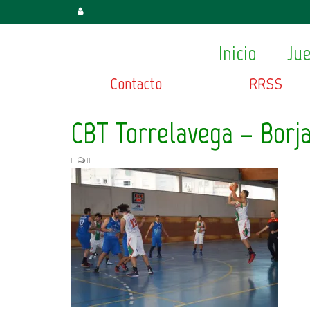
Inicio
Ju
Contacto
RRSS
CBT Torrelavega – Borj
|
0