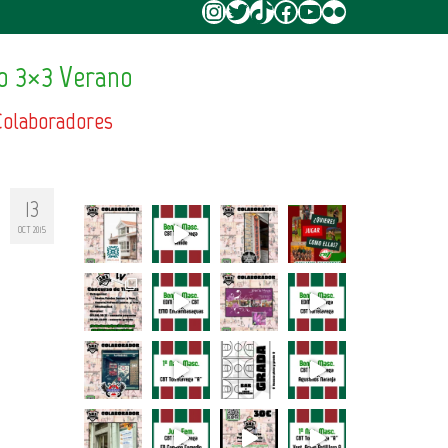
Instagram
Twitter
TikTok
Facebook
YouTube
Flickr
o 3×3 Verano
Colaboradores
13
OCT 2015