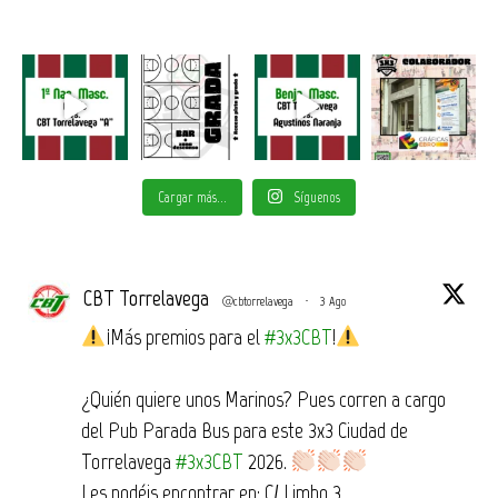
Cargar más...
Síguenos
CBT Torrelavega
@cbtorrelavega
·
3 Ago
¡Más premios para el
#3x3CBT
!
¿Quién quiere unos Marinos? Pues corren a cargo
del Pub Parada Bus para este 3x3 Ciudad de
Torrelavega
#3x3CBT
2026.
Les podéis encontrar en: C/ Limbo 3.