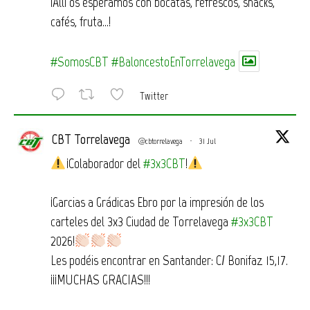
¡Allí os esperamos con bocatas, refrescos, snacks,
cafés, fruta…!
#SomosCBT
#BaloncestoEnTorrelavega
Twitter
CBT Torrelavega
@cbtorrelavega
·
31 Jul
¡Colaborador del
#3x3CBT
!
¡Garcias a Grádicas Ebro por la impresión de los
carteles del 3x3 Ciudad de Torrelavega
#3x3CBT
2026!
Les podéis encontrar en Santander: C/ Bonifaz 15,17.
¡¡¡MUCHAS GRACIAS!!!