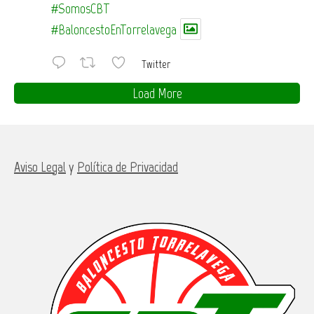
#SomosCBT
#BaloncestoEnTorrelavega
Twitter
Load More
Aviso Legal
y
Política de Privacidad