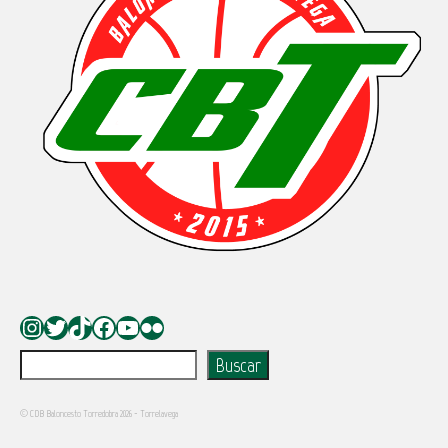
Instagram
Twitter
TikTok
Facebook
YouTube
Flickr
Buscar
Buscar
© CDB Baloncesto Torredobra 2026 - Torrelavega