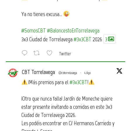
Ya no tienes excusa…
#SomosCBT
#BaloncestoEnTorrelavega
3x3 Ciudad de Torrelavega
#3x3CBT
2026
3
Twitter
CBT Torrelavega
@cbtorrelavega
·
4 Ago
¡Más premios para el
#3x3CBT
!
¡Otro que nunca falla! Jardín de Moneche quiere
estar presente invitando a comidas en este 3x3
Ciudad de Torrelavega 2026.
Les podéis encontrar en C/ Hermanos Carriedo y