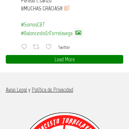
Peredo 1, Ganzo
¡¡¡MUCHAS GRACIAS!!!
#SomosCBT
#BaloncestoEnTorrelavega
Twitter
Load More
Aviso Legal
y
Política de Privacidad