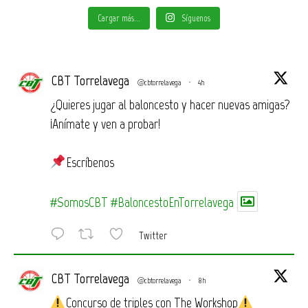
Cargar más...
Síguenos
CBT Torrelavega
@cbtorrelavega
·
4h
¿Quieres jugar al baloncesto y hacer nuevas amigas?
¡Anímate y ven a probar!
Escríbenos
#SomosCBT
#BaloncestoEnTorrelavega
Twitter
CBT Torrelavega
@cbtorrelavega
·
8h
Concurso de triples con The Workshop