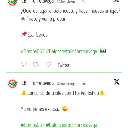
CBT Torrelavega
@cbtorrelavega
·
7h
¿Quieres jugar al baloncesto y hacer nuevas amigas?
¡Anímate y ven a probar!
Escríbenos
#SomosCBT
#BaloncestoEnTorrelavega
Twitter
CBT Torrelavega
@cbtorrelavega
·
11h
Concurso de triples con The Workshop
Ya no tienes excusa…
#SomosCBT
#BaloncestoEnTorrelavega