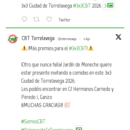
3x3 Ciudad de Torrelavega
#3x3CBT
2026
3
Twitter
CBT Torrelavega
@cbtorrelavega
·
4 Ago
¡Más premios para el
#3x3CBT
!
¡Otro que nunca falla! Jardín de Moneche quiere
estar presente invitando a comidas en este 3x3
Ciudad de Torrelavega 2026.
Les podéis encontrar en C/ Hermanos Carriedo y
Peredo 1, Ganzo
¡¡¡MUCHAS GRACIAS!!!
#SomosCBT
#BaloncestoEnTorrelavega