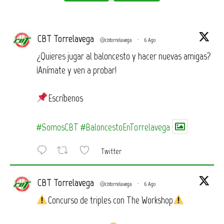
CBT Torrelavega
@cbtorrelavega
·
6 Ago
¿Quieres jugar al baloncesto y hacer nuevas amigas?
¡Anímate y ven a probar!
Escríbenos
#SomosCBT
#BaloncestoEnTorrelavega
Twitter
CBT Torrelavega
@cbtorrelavega
·
6 Ago
Concurso de triples con The Workshop