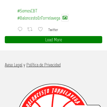
#SomosCBT
#BaloncestoEnTorrelavega
Twitter
Load More
Aviso Legal
y
Política de Privacidad