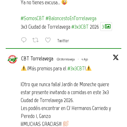
Ya no tienes excusa…
#SomosCBT
#BaloncestoEnTorrelavega
3x3 Ciudad de Torrelavega
#3x3CBT
2026
3
Twitter
CBT Torrelavega
@cbtorrelavega
·
4 Ago
¡Más premios para el
#3x3CBT
!
¡Otro que nunca falla! Jardín de Moneche quiere
estar presente invitando a comidas en este 3x3
Ciudad de Torrelavega 2026.
Les podéis encontrar en C/ Hermanos Carriedo y
Peredo 1, Ganzo
¡¡¡MUCHAS GRACIAS!!!