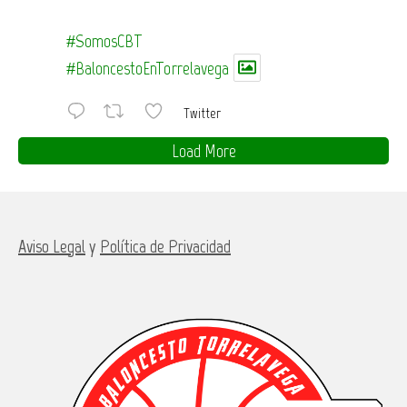
#SomosCBT
#BaloncestoEnTorrelavega
Twitter
Load More
Aviso Legal
y
Política de Privacidad