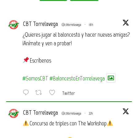
CBT Torrelavega
@cbtorrelavega
·
18h
¿Quieres jugar al baloncesto y hacer nuevas amigas?
¡Anímate y ven a probar!
Escríbenos
#SomosCBT
#BaloncestoEnTorrelavega
Twitter
CBT Torrelavega
@cbtorrelavega
·
22h
Concurso de triples con The Workshop