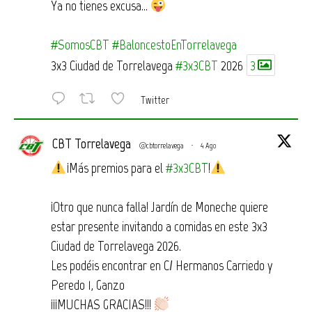
Ya no tienes excusa…
#SomosCBT
#BaloncestoEnTorrelavega
3x3 Ciudad de Torrelavega
#3x3CBT
2026
3
Twitter
CBT Torrelavega
@cbtorrelavega
·
4 Ago
¡Más premios para el
#3x3CBT
!
¡Otro que nunca falla! Jardín de Moneche quiere
estar presente invitando a comidas en este 3x3
Ciudad de Torrelavega 2026.
Les podéis encontrar en C/ Hermanos Carriedo y
Peredo 1, Ganzo
¡¡¡MUCHAS GRACIAS!!!