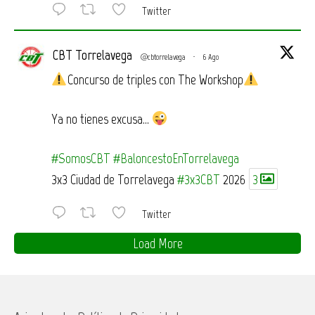
Twitter
CBT Torrelavega
@cbtorrelavega
·
6 Ago
Concurso de triples con The Workshop
Ya no tienes excusa…
#SomosCBT
#BaloncestoEnTorrelavega
3x3 Ciudad de Torrelavega
#3x3CBT
2026
3
Twitter
Load More