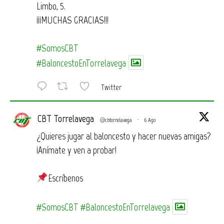
Limbo, 5.
¡¡¡MUCHAS GRACIAS!!!
#SomosCBT
#BaloncestoEnTorrelavega
Twitter
CBT Torrelavega
@cbtorrelavega
·
6 Ago
¿Quieres jugar al baloncesto y hacer nuevas amigas?
¡Anímate y ven a probar!
Escríbenos
#SomosCBT
#BaloncestoEnTorrelavega