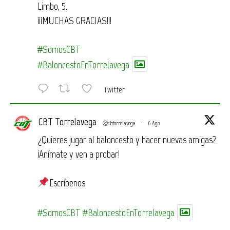
Limbo, 5.
¡¡¡MUCHAS GRACIAS!!!
#SomosCBT
#BaloncestoEnTorrelavega
Twitter
CBT Torrelavega
@cbtorrelavega
·
6 Ago
¿Quieres jugar al baloncesto y hacer nuevas amigas?
¡Anímate y ven a probar!
Escríbenos
#SomosCBT
#BaloncestoEnTorrelavega