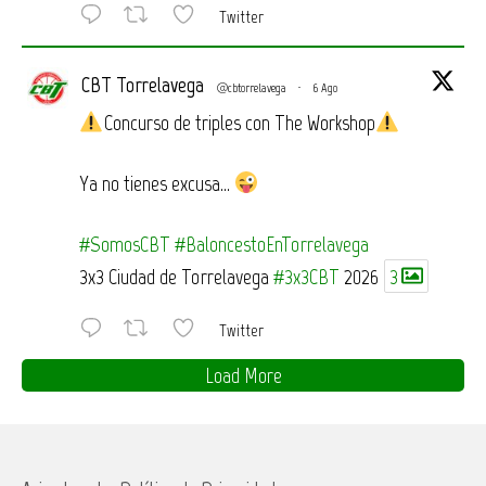
Twitter
CBT Torrelavega
@cbtorrelavega
·
6 Ago
Concurso de triples con The Workshop
Ya no tienes excusa…
#SomosCBT
#BaloncestoEnTorrelavega
3x3 Ciudad de Torrelavega
#3x3CBT
2026
3
Twitter
Load More