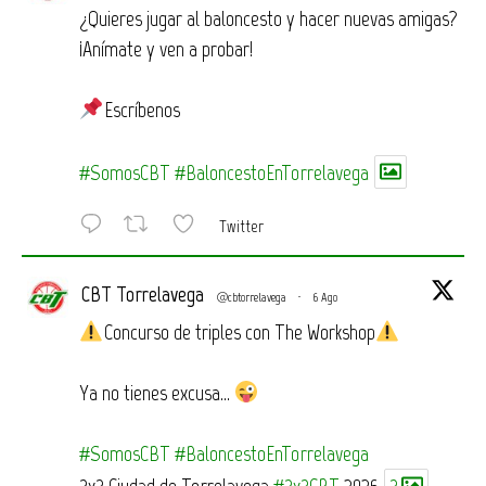
¿Quieres jugar al baloncesto y hacer nuevas amigas?
¡Anímate y ven a probar!
Escríbenos
#SomosCBT
#BaloncestoEnTorrelavega
Twitter
CBT Torrelavega
@cbtorrelavega
·
6 Ago
Concurso de triples con The Workshop
Ya no tienes excusa…
#SomosCBT
#BaloncestoEnTorrelavega
3x3 Ciudad de Torrelavega
#3x3CBT
2026
3