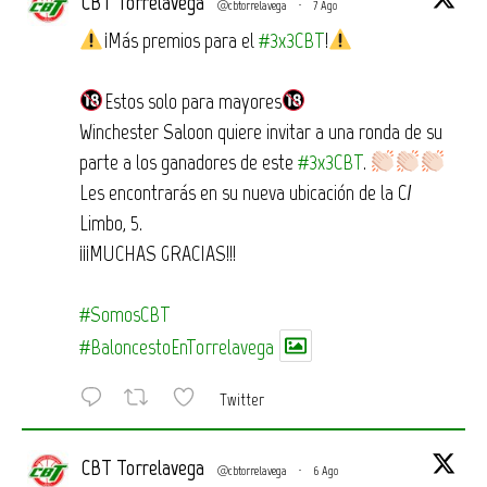
CBT Torrelavega
@cbtorrelavega
·
7 Ago
¡Más premios para el
#3x3CBT
!
Estos solo para mayores
Winchester Saloon quiere invitar a una ronda de su
parte a los ganadores de este
#3x3CBT
.
Les encontrarás en su nueva ubicación de la C/
Limbo, 5.
¡¡¡MUCHAS GRACIAS!!!
#SomosCBT
#BaloncestoEnTorrelavega
Twitter
CBT Torrelavega
@cbtorrelavega
·
6 Ago