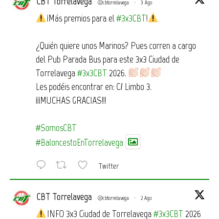
CBT Torrelavega
@cbtorrelavega
·
3 Ago
¡Más premios para el
#3x3CBT
!
¿Quién quiere unos Marinos? Pues corren a cargo
del Pub Parada Bus para este 3x3 Ciudad de
Torrelavega
#3x3CBT
2026.
Les podéis encontrar en: C/ Limbo 3.
¡¡¡MUCHAS GRACIAS!!!
#SomosCBT
#BaloncestoEnTorrelavega
Twitter
CBT Torrelavega
@cbtorrelavega
·
2 Ago
INFO 3x3 Ciudad de Torrelavega
#3x3CBT
2026