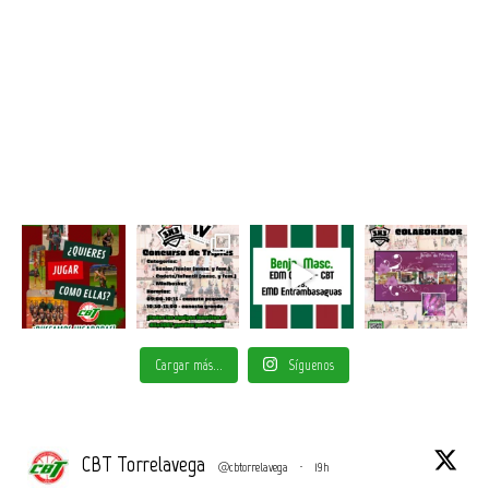
Cargar más...
Síguenos
CBT Torrelavega
@cbtorrelavega
·
19h