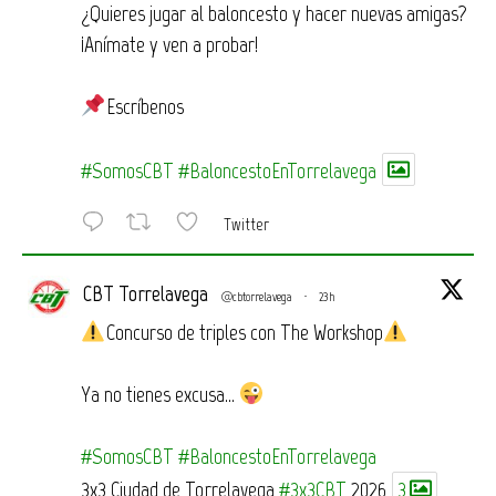
¿Quieres jugar al baloncesto y hacer nuevas amigas?
¡Anímate y ven a probar!
Escríbenos
#SomosCBT
#BaloncestoEnTorrelavega
Twitter
CBT Torrelavega
@cbtorrelavega
·
23h
Concurso de triples con The Workshop
Ya no tienes excusa…
#SomosCBT
#BaloncestoEnTorrelavega
3x3 Ciudad de Torrelavega
#3x3CBT
2026
3