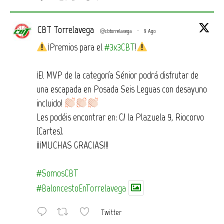
CBT Torrelavega
@cbtorrelavega
·
9 Ago
¡Premios para el
#3x3CBT
!
¡El MVP de la categoría Sénior podrá disfrutar de
una escapada en Posada Seis Leguas con desayuno
incluido!
Les podéis encontrar en: C/ la Plazuela 9, Riocorvo
(Cartes).
¡¡¡MUCHAS GRACIAS!!!
#SomosCBT
#BaloncestoEnTorrelavega
Twitter