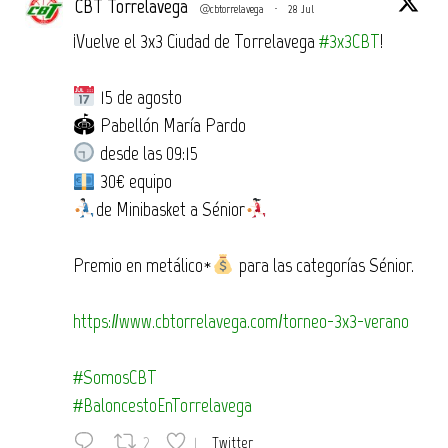
CBT Torrelavega
@cbtorrelavega
·
28 Jul
¡Vuelve el 3x3 Ciudad de Torrelavega
#3x3CBT
!
15 de agosto
🏟 Pabellón María Pardo
desde las 09:15
30€ equipo
de Minibasket a Sénior
Premio en metálico*
para las categorías Sénior.
https://www.cbtorrelavega.com/torneo-3x3-verano
#SomosCBT
#BaloncestoEnTorrelavega
2
1
Twitter