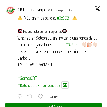
CBT Torrelavega
@cbtorrelavega
·
7 Ago
¡Más premios para el
#3x3CBT
!
Estos solo para mayores
Winchester Saloon quiere invitar a una ronda de su
parte a los ganadores de este
#3x3CBT
.
Les encontrarás en su nueva ubicación de la C/
Limbo, 5.
¡¡¡MUCHAS GRACIAS!!!
#SomosCBT
#BaloncestoEnTorrelavega
Twitter
Load More