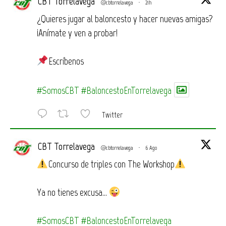
CBT Torrelavega
@cbtorrelavega
·
21h
¿Quieres jugar al baloncesto y hacer nuevas amigas?
¡Anímate y ven a probar!
Escríbenos
#SomosCBT
#BaloncestoEnTorrelavega
Twitter
CBT Torrelavega
@cbtorrelavega
·
6 Ago
Concurso de triples con The Workshop
Ya no tienes excusa…
#SomosCBT
#BaloncestoEnTorrelavega