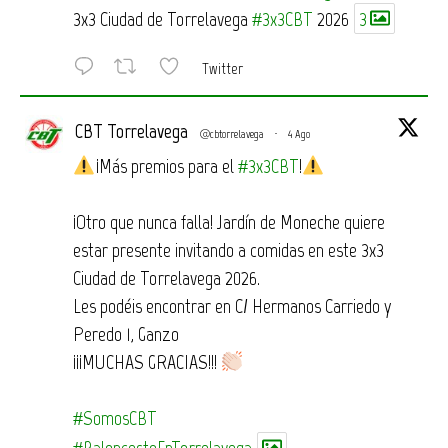
3x3 Ciudad de Torrelavega
#3x3CBT
2026
3
Twitter
CBT Torrelavega
@cbtorrelavega
·
4 Ago
¡Más premios para el
#3x3CBT
!
¡Otro que nunca falla! Jardín de Moneche quiere
estar presente invitando a comidas en este 3x3
Ciudad de Torrelavega 2026.
Les podéis encontrar en C/ Hermanos Carriedo y
Peredo 1, Ganzo
¡¡¡MUCHAS GRACIAS!!!
#SomosCBT
#BaloncestoEnTorrelavega