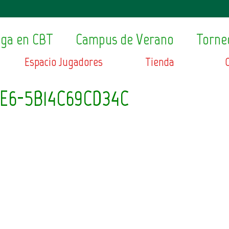
ega en CBT
Campus de Verano
Torne
Espacio Jugadores
Tienda
EE6-5B14C69CD34C