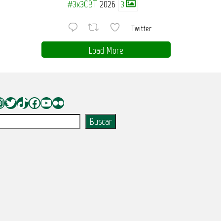
#3x3CBT
2026
3
Twitter
Load More
nstagram
Twitter
TikTok
Facebook
YouTube
Flickr
uscar
Buscar