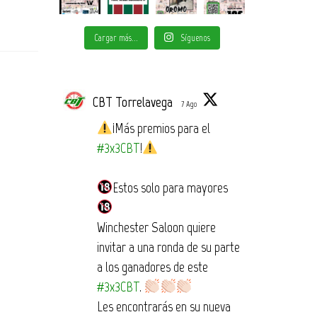
Cargar más...
Síguenos
CBT Torrelavega
7 Ago
¡Más premios para el
#3x3CBT
!
Estos solo para mayores
Winchester Saloon quiere
invitar a una ronda de su parte
a los ganadores de este
#3x3CBT
.
Les encontrarás en su nueva