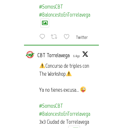
#SomosCBT
#BaloncestoEnTorrelavega
Twitter
CBT Torrelavega
6 Ago
Concurso de triples con
The Workshop
Ya no tienes excusa…
#SomosCBT
#BaloncestoEnTorrelavega
3x3 Ciudad de Torrelavega