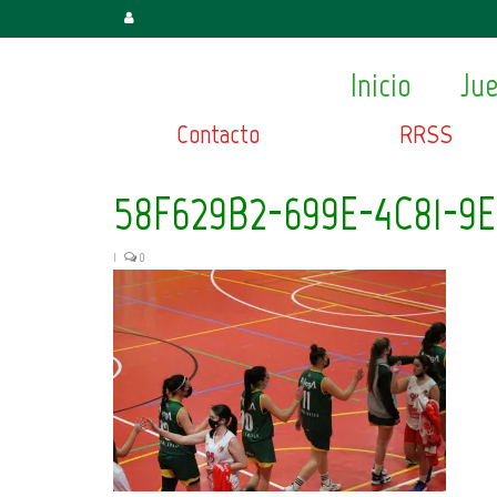
Inicio
Ju
Contacto
RRSS
58F629B2-699E-4C81-9
|
0