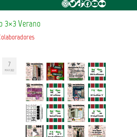
Instagram
Twitter
TikTok
Facebook
YouTube
Flickr
o 3×3 Verano
Colaboradores
7
MAR 2022