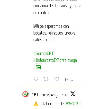
con zona de descanso y mesa
de control.
¡Allí os esperamos con
bocatas, refrescos, snacks,
cafés, fruta…!
#SomosCBT
#BaloncestoEnTorrelavega
Twitter
CBT Torrelavega
31 Jul
¡Colaborador del
#3x3CBT
!