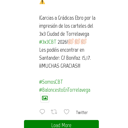
¡Garcias a Grádicas Ebro por la
impresión de los carteles del
3x3 Ciudad de Torrelavega
#3x3CBT
2026!
Les podéis encontrar en
Santander: C/ Bonifaz 15,17.
¡¡¡MUCHAS GRACIAS!!!
#SomosCBT
#BaloncestoEnTorrelavega
Twitter
Load More