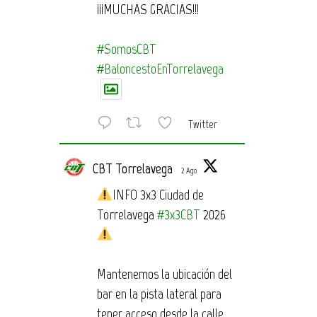
¡¡¡MUCHAS GRACIAS!!!
#SomosCBT
#BaloncestoEnTorrelavega
Twitter
CBT Torrelavega
2 Ago
INFO 3x3 Ciudad de
Torrelavega
#3x3CBT
2026
Mantenemos la ubicación del
bar en la pista lateral para
tener acceso desde la calle