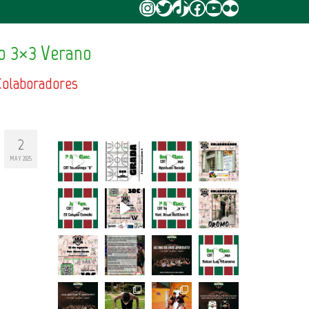
Instagram
Twitter
TikTok
Facebook
YouTube
Flickr
o 3×3 Verano
Colaboradores
2
MAY 2025