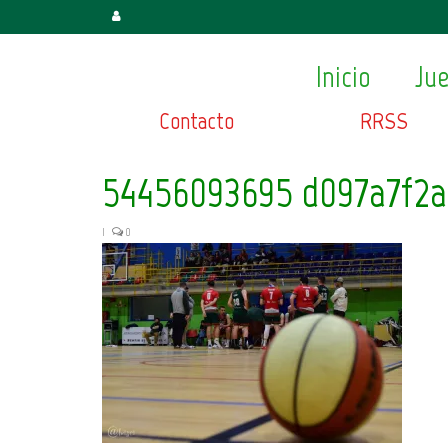
Inicio
Ju
Contacto
RRSS
54456093695_d097a7f2a
|
0