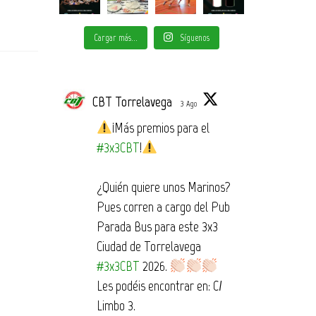
Cargar más...
Síguenos
CBT Torrelavega
3 Ago
¡Más premios para el
#3x3CBT
!
¿Quién quiere unos Marinos?
Pues corren a cargo del Pub
Parada Bus para este 3x3
Ciudad de Torrelavega
#3x3CBT
2026.
Les podéis encontrar en: C/
Limbo 3.