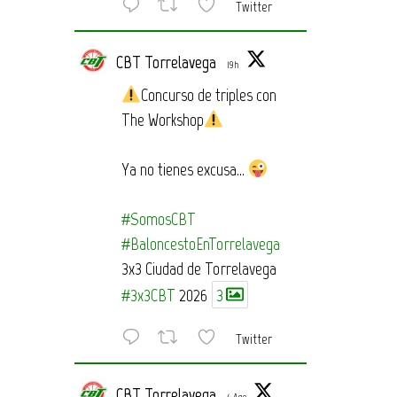
Twitter
CBT Torrelavega
19h
Concurso de triples con
The Workshop
Ya no tienes excusa…
#SomosCBT
#BaloncestoEnTorrelavega
3x3 Ciudad de Torrelavega
#3x3CBT
2026
3
Twitter
CBT Torrelavega