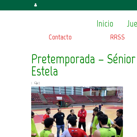
Inicio
Ju
Contacto
RRSS
Pretemporada – Sénior
Estela
|
0