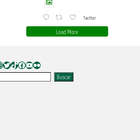
Twitter
Load More
nstagram
Twitter
TikTok
Facebook
YouTube
Flickr
uscar
Buscar