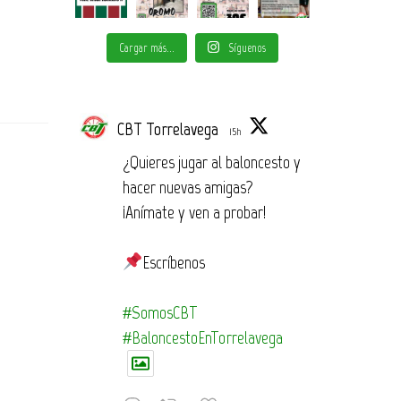
Cargar más...
Síguenos
CBT Torrelavega
15h
¿Quieres jugar al baloncesto y
hacer nuevas amigas?
¡Anímate y ven a probar!
Escríbenos
#SomosCBT
#BaloncestoEnTorrelavega