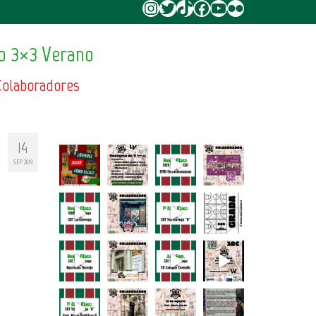
Instagram
Twitter
TikTok
Facebook
YouTube
Flickr
o 3×3 Verano
Colaboradores
14
SEP 2019