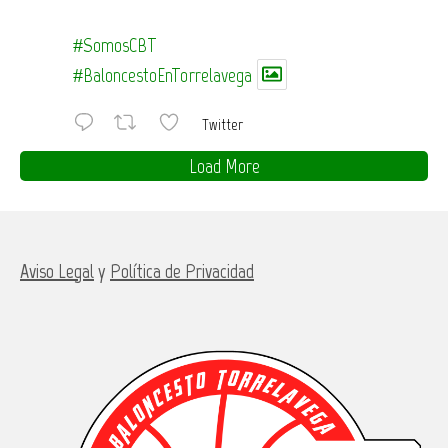
#SomosCBT
#BaloncestoEnTorrelavega
Twitter
Load More
Aviso Legal
y
Política de Privacidad