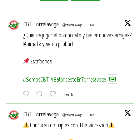
CBT Torrelavega
@cbtorrelavega
·
12h
¿Quieres jugar al baloncesto y hacer nuevas amigas?
¡Anímate y ven a probar!
Escríbenos
#SomosCBT
#BaloncestoEnTorrelavega
Twitter
CBT Torrelavega
@cbtorrelavega
·
16h
Concurso de triples con The Workshop