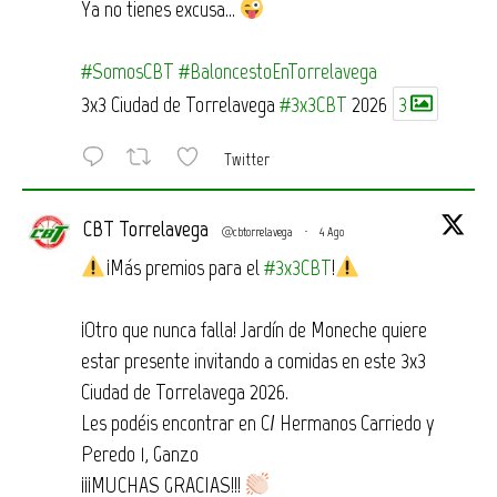
Ya no tienes excusa…
#SomosCBT
#BaloncestoEnTorrelavega
3x3 Ciudad de Torrelavega
#3x3CBT
2026
3
Twitter
CBT Torrelavega
@cbtorrelavega
·
4 Ago
¡Más premios para el
#3x3CBT
!
¡Otro que nunca falla! Jardín de Moneche quiere
estar presente invitando a comidas en este 3x3
Ciudad de Torrelavega 2026.
Les podéis encontrar en C/ Hermanos Carriedo y
Peredo 1, Ganzo
¡¡¡MUCHAS GRACIAS!!!