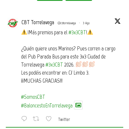
CBT Torrelavega
@cbtorrelavega
·
3 Ago
¡Más premios para el
#3x3CBT
!
¿Quién quiere unos Marinos? Pues corren a cargo
del Pub Parada Bus para este 3x3 Ciudad de
Torrelavega
#3x3CBT
2026.
Les podéis encontrar en: C/ Limbo 3.
¡¡¡MUCHAS GRACIAS!!!
#SomosCBT
#BaloncestoEnTorrelavega
Twitter