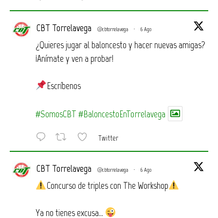
CBT Torrelavega
@cbtorrelavega
·
6 Ago
¿Quieres jugar al baloncesto y hacer nuevas amigas?
¡Anímate y ven a probar!
Escríbenos
#SomosCBT
#BaloncestoEnTorrelavega
Twitter
CBT Torrelavega
@cbtorrelavega
·
6 Ago
Concurso de triples con The Workshop
Ya no tienes excusa…