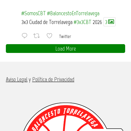
#SomosCBT
#BaloncestoEnTorrelavega
3x3 Ciudad de Torrelavega
#3x3CBT
2026
3
Twitter
Load More
Aviso Legal
y
Política de Privacidad