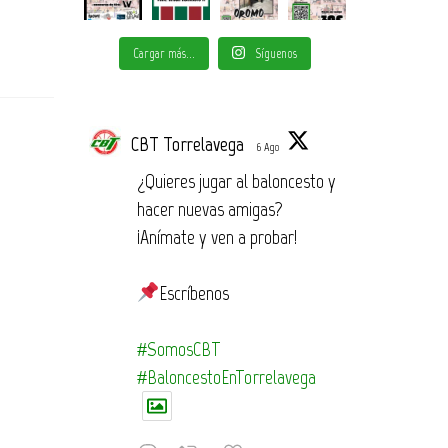
Cargar más...
Síguenos
CBT Torrelavega
6 Ago
¿Quieres jugar al baloncesto y
hacer nuevas amigas?
¡Anímate y ven a probar!
Escríbenos
#SomosCBT
#BaloncestoEnTorrelavega