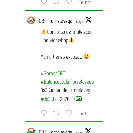
Twitter
CBT Torrelavega
6 Ago
Concurso de triples con
The Workshop
Ya no tienes excusa…
#SomosCBT
#BaloncestoEnTorrelavega
3x3 Ciudad de Torrelavega
#3x3CBT
2026
3
Twitter
CBT Torrelavega