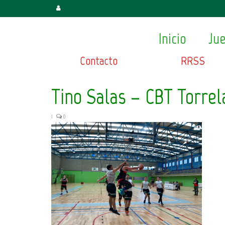
Inicio
Ju
Contacto
RRSS
Tino Salas – CBT Torrel
|
0