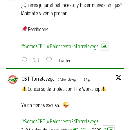
¿Quieres jugar al baloncesto y hacer nuevas amigas?
¡Anímate y ven a probar!
Escríbenos
#SomosCBT
#BaloncestoEnTorrelavega
Twitter
CBT Torrelavega
@cbtorrelavega
·
6 Ago
Concurso de triples con The Workshop
Ya no tienes excusa…
#SomosCBT
#BaloncestoEnTorrelavega
3x3 Ciudad de Torrelavega
#3x3CBT
2026
3