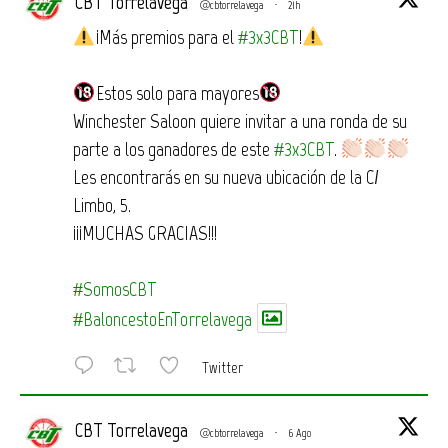
CBT Torrelavega
@cbtorrelavega
·
21h
¡Más premios para el
#3x3CBT
!
Estos solo para mayores
Winchester Saloon quiere invitar a una ronda de su
parte a los ganadores de este
#3x3CBT
.
Les encontrarás en su nueva ubicación de la C/
Limbo, 5.
¡¡¡MUCHAS GRACIAS!!!
#SomosCBT
#BaloncestoEnTorrelavega
Twitter
CBT Torrelavega
@cbtorrelavega
·
6 Ago