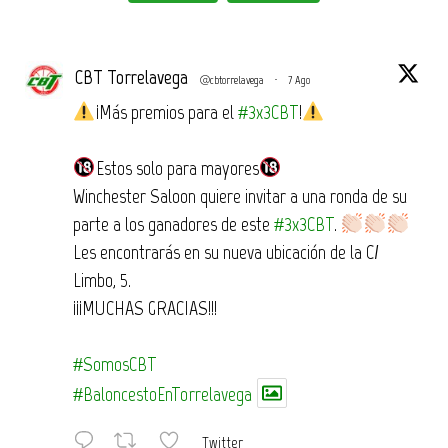
CBT Torrelavega
@cbtorrelavega
·
7 Ago
¡Más premios para el
#3x3CBT
!
Estos solo para mayores
Winchester Saloon quiere invitar a una ronda de su
parte a los ganadores de este
#3x3CBT
.
Les encontrarás en su nueva ubicación de la C/
Limbo, 5.
¡¡¡MUCHAS GRACIAS!!!
#SomosCBT
#BaloncestoEnTorrelavega
Twitter