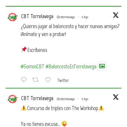
CBT Torrelavega
@cbtorrelavega
·
6 Ago
¿Quieres jugar al baloncesto y hacer nuevas amigas?
¡Anímate y ven a probar!
Escríbenos
#SomosCBT
#BaloncestoEnTorrelavega
Twitter
CBT Torrelavega
@cbtorrelavega
·
6 Ago
Concurso de triples con The Workshop
Ya no tienes excusa…