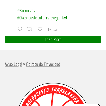
#SomosCBT
#BaloncestoEnTorrelavega
Twitter
Load More
Aviso Legal
y
Política de Privacidad