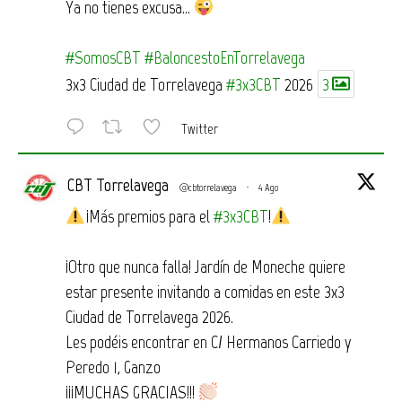
Ya no tienes excusa…
#SomosCBT
#BaloncestoEnTorrelavega
3x3 Ciudad de Torrelavega
#3x3CBT
2026
3
Twitter
CBT Torrelavega
@cbtorrelavega
·
4 Ago
¡Más premios para el
#3x3CBT
!
¡Otro que nunca falla! Jardín de Moneche quiere
estar presente invitando a comidas en este 3x3
Ciudad de Torrelavega 2026.
Les podéis encontrar en C/ Hermanos Carriedo y
Peredo 1, Ganzo
¡¡¡MUCHAS GRACIAS!!!