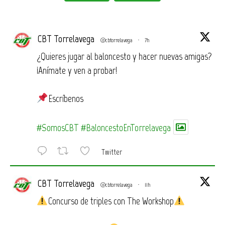
CBT Torrelavega
@cbtorrelavega
·
7h
¿Quieres jugar al baloncesto y hacer nuevas amigas?
¡Anímate y ven a probar!
Escríbenos
#SomosCBT
#BaloncestoEnTorrelavega
Twitter
CBT Torrelavega
@cbtorrelavega
·
11h
Concurso de triples con The Workshop