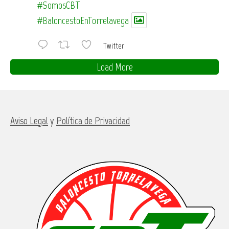
#SomosCBT
#BaloncestoEnTorrelavega
Twitter
Load More
Aviso Legal
y
Política de Privacidad