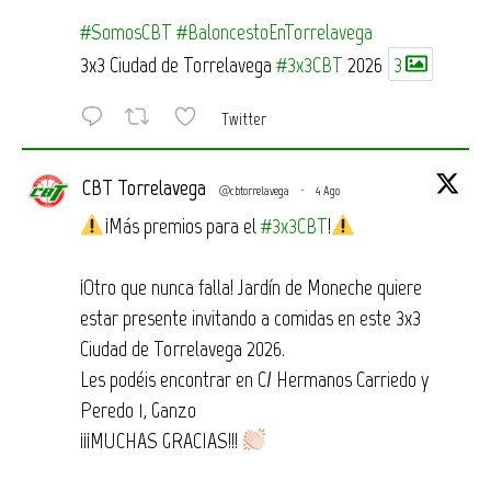
#SomosCBT
#BaloncestoEnTorrelavega
3x3 Ciudad de Torrelavega
#3x3CBT
2026
3
Twitter
CBT Torrelavega
@cbtorrelavega
·
4 Ago
¡Más premios para el
#3x3CBT
!
¡Otro que nunca falla! Jardín de Moneche quiere
estar presente invitando a comidas en este 3x3
Ciudad de Torrelavega 2026.
Les podéis encontrar en C/ Hermanos Carriedo y
Peredo 1, Ganzo
¡¡¡MUCHAS GRACIAS!!!