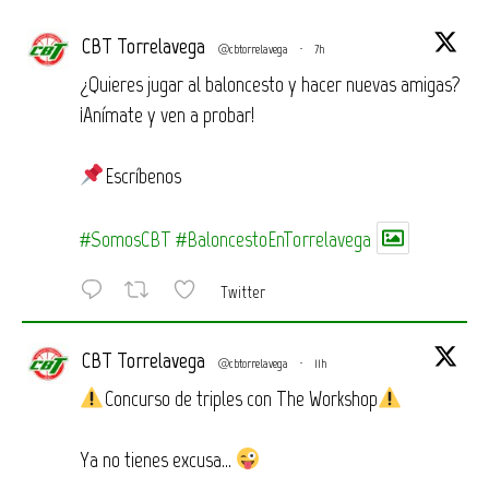
CBT Torrelavega
@cbtorrelavega
·
7h
¿Quieres jugar al baloncesto y hacer nuevas amigas?
¡Anímate y ven a probar!
Escríbenos
#SomosCBT
#BaloncestoEnTorrelavega
Twitter
CBT Torrelavega
@cbtorrelavega
·
11h
Concurso de triples con The Workshop
Ya no tienes excusa…