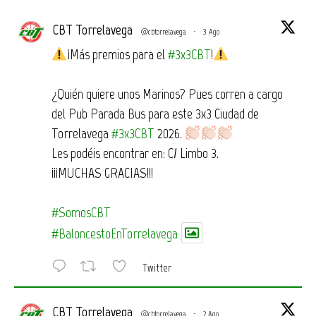
CBT Torrelavega
@cbtorrelavega
·
3 Ago
¡Más premios para el
#3x3CBT
!
¿Quién quiere unos Marinos? Pues corren a cargo
del Pub Parada Bus para este 3x3 Ciudad de
Torrelavega
#3x3CBT
2026.
Les podéis encontrar en: C/ Limbo 3.
¡¡¡MUCHAS GRACIAS!!!
#SomosCBT
#BaloncestoEnTorrelavega
Twitter
CBT Torrelavega
@cbtorrelavega
·
2 Ago