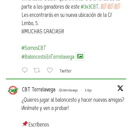
parte a los ganadores de este
#3x3CBT
.
Les encontrarás en su nueva ubicación de la C/
Limbo, 5.
¡¡¡MUCHAS GRACIAS!!!
#SomosCBT
#BaloncestoEnTorrelavega
Twitter
CBT Torrelavega
@cbtorrelavega
·
6 Ago
¿Quieres jugar al baloncesto y hacer nuevas amigas?
¡Anímate y ven a probar!
Escríbenos