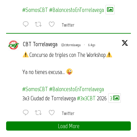
#SomosCBT
#BaloncestoEnTorrelavega
Twitter
CBT Torrelavega
@cbtorrelavega
·
6 Ago
Concurso de triples con The Workshop
Ya no tienes excusa…
#SomosCBT
#BaloncestoEnTorrelavega
3x3 Ciudad de Torrelavega
#3x3CBT
2026
3
Twitter
Load More