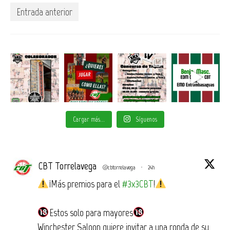
Entrada anterior
Cargar más...
Síguenos
CBT Torrelavega
@cbtorrelavega
·
24h
¡Más premios para el
#3x3CBT
!
Estos solo para mayores
Winchester Saloon quiere invitar a una ronda de su