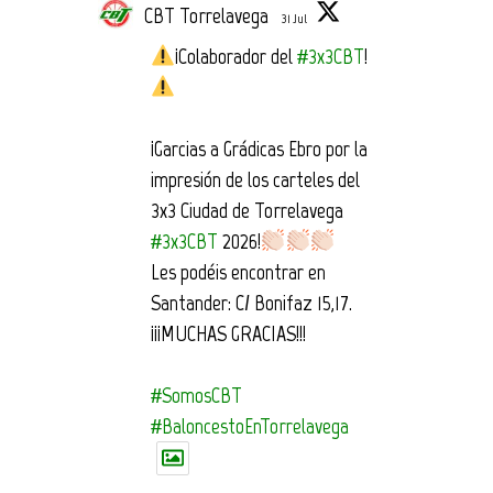
CBT Torrelavega
31 Jul
¡Colaborador del
#3x3CBT
!
¡Garcias a Grádicas Ebro por la
impresión de los carteles del
3x3 Ciudad de Torrelavega
#3x3CBT
2026!
Les podéis encontrar en
Santander: C/ Bonifaz 15,17.
¡¡¡MUCHAS GRACIAS!!!
#SomosCBT
#BaloncestoEnTorrelavega