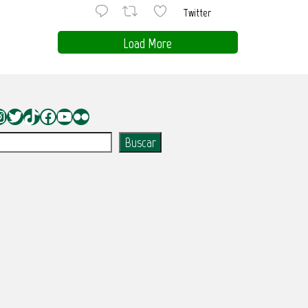
Twitter
Load More
nstagram
Twitter
TikTok
Facebook
YouTube
Flickr
uscar
Buscar