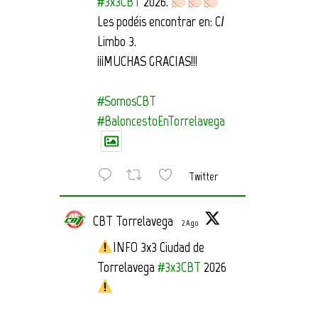
#3x3CBT
2026.
Les podéis encontrar en: C/
Limbo 3.
¡¡¡MUCHAS GRACIAS!!!
#SomosCBT
#BaloncestoEnTorrelavega
Twitter
CBT Torrelavega
2 Ago
INFO 3x3 Ciudad de
Torrelavega
#3x3CBT
2026