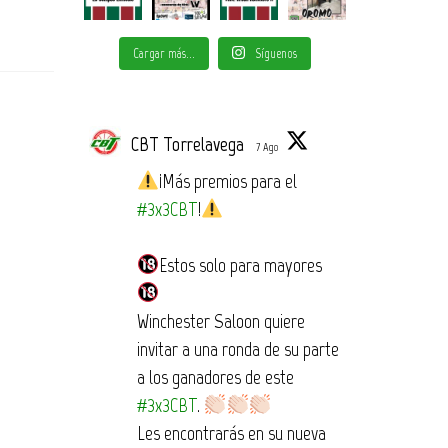
Cargar más...
Síguenos
CBT Torrelavega
7 Ago
¡Más premios para el
#3x3CBT
!
Estos solo para mayores
Winchester Saloon quiere
invitar a una ronda de su parte
a los ganadores de este
#3x3CBT
.
Les encontrarás en su nueva