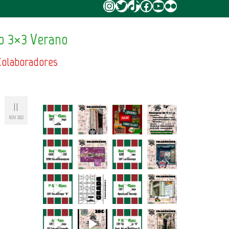
Instagram
Twitter
TikTok
Facebook
YouTube
Flickr
o 3×3 Verano
Colaboradores
11
NOV 2022