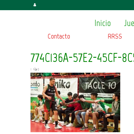
Inicio
Ju
Contacto
RRSS
774C136A-57E2-45CF-8C
|
0