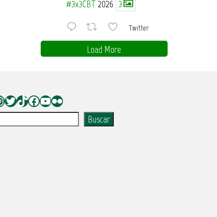
#3x3CBT
2026
3
Twitter
Load More
nstagram
Twitter
TikTok
Facebook
YouTube
Flickr
uscar
Buscar