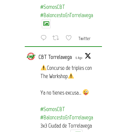
#SomosCBT
#BaloncestoEnTorrelavega
Twitter
CBT Torrelavega
6 Ago
Concurso de triples con
The Workshop
Ya no tienes excusa…
#SomosCBT
#BaloncestoEnTorrelavega
3x3 Ciudad de Torrelavega