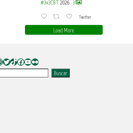
#3x3CBT
2026
3
Twitter
Load More
nstagram
Twitter
TikTok
Facebook
YouTube
Flickr
uscar
Buscar