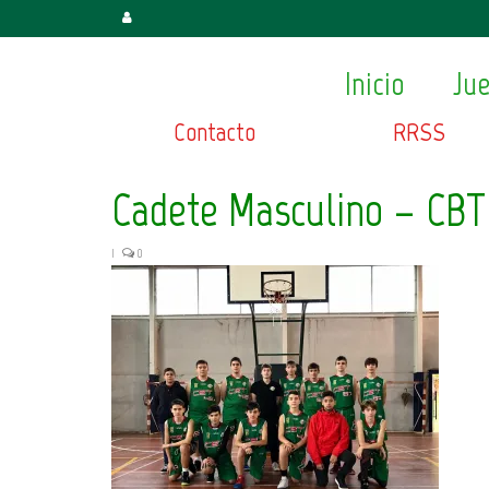
Inicio
Ju
Contacto
RRSS
Cadete Masculino – CBT
|
0