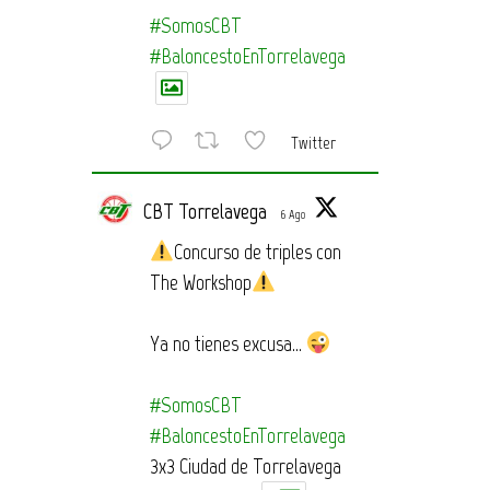
#SomosCBT
#BaloncestoEnTorrelavega
Twitter
CBT Torrelavega
6 Ago
Concurso de triples con
The Workshop
Ya no tienes excusa…
#SomosCBT
#BaloncestoEnTorrelavega
3x3 Ciudad de Torrelavega