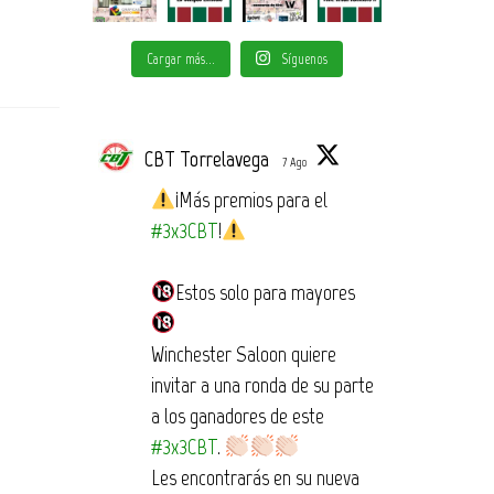
Cargar más...
Síguenos
CBT Torrelavega
7 Ago
¡Más premios para el
#3x3CBT
!
Estos solo para mayores
Winchester Saloon quiere
invitar a una ronda de su parte
a los ganadores de este
#3x3CBT
.
Les encontrarás en su nueva