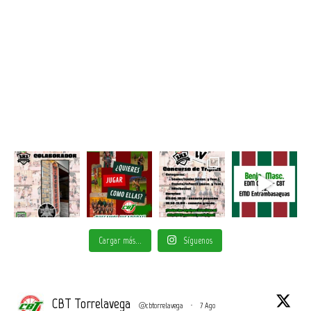
Cargar más...
Síguenos
CBT Torrelavega
@cbtorrelavega
·
7 Ago