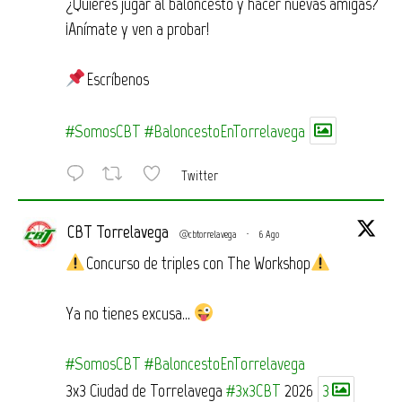
¿Quieres jugar al baloncesto y hacer nuevas amigas?
¡Anímate y ven a probar!
Escríbenos
#SomosCBT
#BaloncestoEnTorrelavega
Twitter
CBT Torrelavega
@cbtorrelavega
·
6 Ago
Concurso de triples con The Workshop
Ya no tienes excusa…
#SomosCBT
#BaloncestoEnTorrelavega
3x3 Ciudad de Torrelavega
#3x3CBT
2026
3