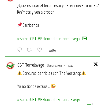
¿Quieres jugar al baloncesto y hacer nuevas amigas?
¡Anímate y ven a probar!
Escríbenos
#SomosCBT
#BaloncestoEnTorrelavega
Twitter
CBT Torrelavega
@cbtorrelavega
·
6 Ago
Concurso de triples con The Workshop
Ya no tienes excusa…
#SomosCBT
#BaloncestoEnTorrelavega