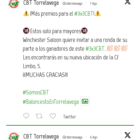
CBT Torrelavega
@cbtorrelavega
·
7 Ago
¡Más premios para el
#3x3CBT
!
Estos solo para mayores
Winchester Saloon quiere invitar a una ronda de su
parte a los ganadores de este
#3x3CBT
.
Les encontrarás en su nueva ubicación de la C/
Limbo, 5.
¡¡¡MUCHAS GRACIAS!!!
#SomosCBT
#BaloncestoEnTorrelavega
Twitter
CBT Torrelavega
@cbtorrelavega
·
6 Ago